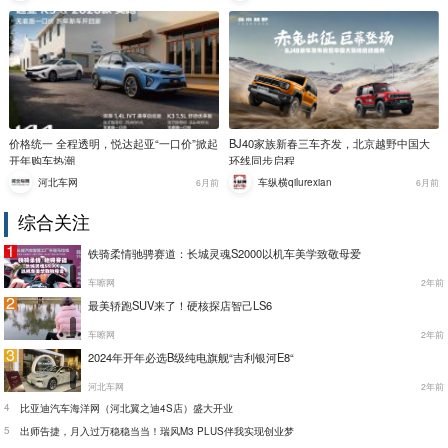
价格统一 全程透明，悦达起亚“一口价”掀起
BJ40家族新春三车齐发，北京越野中国大
开年购车热潮
环线同步启程
河北车网
车纵横qilurexian
6月前
6月前
综合关注
1
铁骑柔情驰骋赛道：长城灵魂S2000以机车美学致敬母爱
车嚓网
2年前
2
最美轿跑SUV来了！硬核探店智己LS6
车嚓网
2年前
3
2024年开年必选B级纯电旗舰“吉利银河E8“
河北车网
2年前
4
比亚迪汽车海洋网（河北翼之迪4S店）盛大开业
5
出师告捷，月入过万稳稳当当！瑞风M3 PLUS伴我实现创业梦