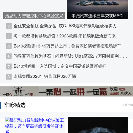
浩思动力智能控制中心试验室揭
零跑汽车连续三年荣获MSCI
幕，迈向更高等级研发验证体系
ESG AA评级 稳居全球汽车行业
全优安全领航 全新探岳L获C-IASI最高评级彰显硬核实力
3
第一梯队
每一款都堪称越级超值！2026款秦·宋长续航版焕新而来
4
BJ40探险家13.49万元起上市，鲁智深扮演者晋松现场拆车
5
问界百万信赖为基石！问界新M5 Ultra至高2.7万限时福利，购车正当时
6
BJ40增程唯一入选国博，定义中国硬派越野新标杆
7
奇瑞集团2026年销量目标320万辆
8
比亚迪将加推4款210km大电池插混车型，纯电续航翻一倍
9
马年开小马，快乐再加码！中国一汽第20万辆奔腾小马正式下线
10
车嚓精选
换一组