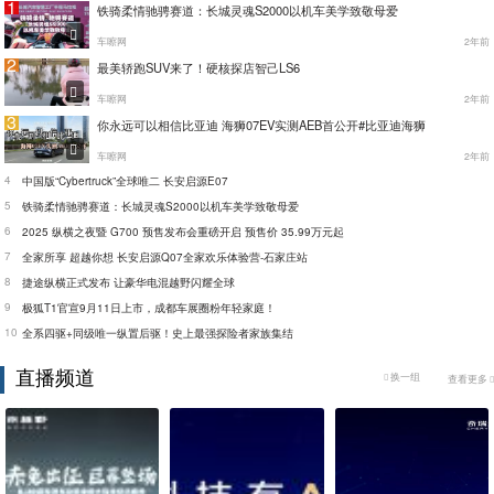
1
铁骑柔情驰骋赛道：长城灵魂S2000以机车美学致敬母爱
车嚓网
2年前
2
最美轿跑SUV来了！硬核探店智己LS6
车嚓网
2年前
3
你永远可以相信比亚迪 海狮07EV实测AEB首公开#比亚迪海狮
车嚓网
2年前
4
中国版“Cybertruck”全球唯二 长安启源E07
5
铁骑柔情驰骋赛道：长城灵魂S2000以机车美学致敬母爱
6
2025 纵横之夜暨 G700 预售发布会重磅开启 预售价 35.99万元起
7
全家所享 超越你想 长安启源Q07全家欢乐体验营-石家庄站
8
捷途纵横正式发布 让豪华电混越野闪耀全球
9
极狐T1官宣9月11日上市，成都车展圈粉年轻家庭！
10
全系四驱+同级唯一纵置后驱！史上最强探险者家族集结
直播频道
换一组
查看更多