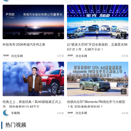
科技有AI 2026奇瑞汽车AI之夜
以“硬派大空间”开启全新旅程，五菱星光56
0正式上市，5.98万元起！
河北车网
河北车网
6月前
6月前
经典之上，再造经典！BJ40探险家正式上
传祺向往S7 Momenta R6强化学习大模型
市，国补焕新价13.49万元
上车 实际体验表现如何？
车嚓网
河北车网
6月前
6月前
热门视频