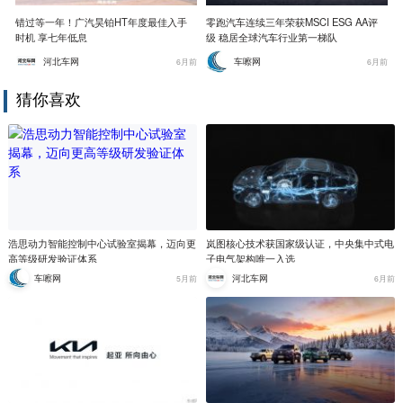
错过等一年！广汽昊铂HT年度最佳入手
零跑汽车连续三年荣获MSCI ESG AA评
时机 享七年低息
级 稳居全球汽车行业第一梯队
河北车网
车嚓网
6月前
6月前
猜你喜欢
浩思动力智能控制中心试验室揭幕，迈向更
岚图核心技术获国家级认证，中央集中式电
高等级研发验证体系
子电气架构唯一入选
车嚓网
河北车网
5月前
6月前