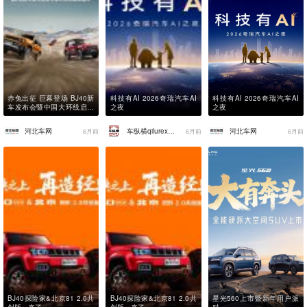
赤兔出征 巨幕登场 BJ40新
科技有AI 2026奇瑞汽车AI
科技有AI 2026奇瑞汽车AI
车发布会暨中国大环线启动
之夜
之夜
盛典
河北车网
车纵横qilurexian
河北车网
6月前
6月前
6月前
BJ40探险家&北京81 2.0共
BJ40探险家&北京81 2.0共
星光560上市暨新年用户派