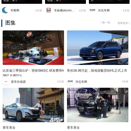
创版，来了
创版，来了
对
车嚓网
车纵横qilurexian
河北车网
6月前
6月前
6月前
图集
换一组
查看更多
比亚迪三季报出炉：营收5663亿 研发费用4
售价26.98万起，陆地游艇昊铂HL正式上市
38亿大增31%
新车价值观
河北车网
9月前
1年前
香车美女
香车美女