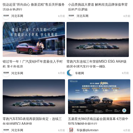
悦达起亚“所向由心 焕新启程”售后关怀服务
小品类挑战大赛道 解构坦克品牌保值率背
活动火热进行
后的产品逻辑
河北车网
河北车网
6月前
6月前
错过等一年！广汽昊铂HT年度最佳入手时
零跑汽车连续三年荣获MSCI ESG AA评级
机 享七年低息
稳居全球汽车行业第一梯队
河北车网
车嚓网
6月前
6月前
零跑汽车ESG表现再获国际肯定：连续三
五菱星光560济南品鉴会圆满落幕 6万级中
年保持MSCI AA评级
型SUV解锁全能出行
河北车网
车纵横qilurexian
6月前
6月前