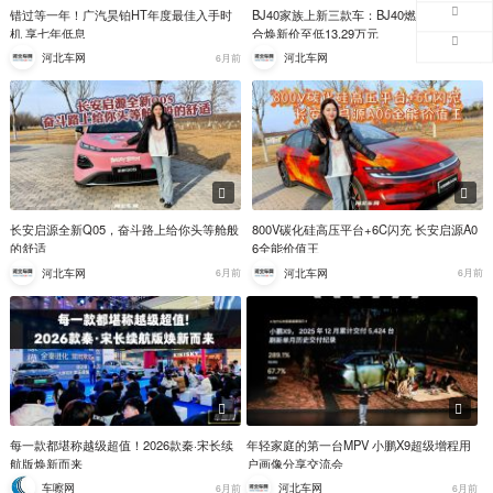
错过等一年！广汽昊铂HT年度最佳入手时
BJ40家族上新三款车：BJ40燃油巨幕版综
机 享七年低息
合焕新价至低13.29万元
河北车网
河北车网
6月前
6月前
长安启源全新Q05，奋斗路上给你头等舱般
800V碳化硅高压平台+6C闪充 长安启源A0
的舒适
6全能价值王
河北车网
河北车网
6月前
6月前
每一款都堪称越级超值！2026款秦·宋长续
年轻家庭的第一台MPV 小鹏X9超级增程用
航版焕新而来
户画像分享交流会
车嚓网
河北车网
6月前
6月前