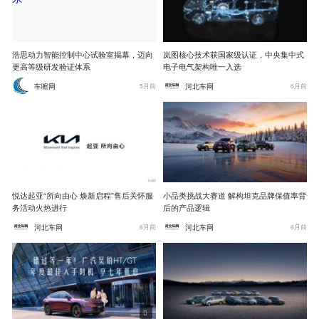
浩思动力智能控制中心试验室揭幕，迈向
岚图核心技术获国家级认证，中央集中式
更高等级研发验证体系
电子电气架构唯一入选
车嚓网
河北车网
5月前
6月前
悦达起亚“所向由心 焕新启程”售后关怀服
小品类挑战大赛道 解构坦克品牌保值率背
务活动火热进行
后的产品逻辑
河北车网
河北车网
6月前
6月前