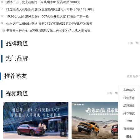
6
热纳出击，史上超能打！东风纳米01至高补贴7000元
7
打造混动天花板新高度 深蓝超级增程进化日即将于3月18日举行
8
15.96万元起 东风奕派eπ007火热开启大定 打响新年第一枪
9
你永远可以相信比亚迪 海狮07EV实测AEB首公开#比亚迪海狮
10
元宵节出行必备10万级7座SUV第二代长安X7PLUS才是首选
品牌频道
换一组
热门品牌
推荐嚓友
查看更多
车嚓精选
视频频道
换一组
查看更多
猜你喜欢
品牌频道
推荐嚓友
视频
直播频道
图集