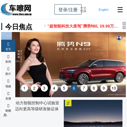
☰
中文
登录/注册
English
简体
今日焦点
“超智能科技大座驾”腾势N8L 29.98万元起，重新定义家庭豪华出行标杆
15.68万元起，长安启源Q07天枢智能激光版正式上新，为家庭用户带来全方位安全守护
国民女神高圆圆代言！2026款腾势N9正式上市，38.98万元起！
首页
魏建军出征2025敦耐赛，长城三大品牌剑指T2组冠军
6.28万起！“家庭精品纯电新标杆”极狐T1闪耀上市
新闻
11.49万起！一汽-大众全新一代速腾L正式上市
图片
新深蓝开新局！重磅新品全球发布展现新央企担当
每一款都堪称越级超值！2026款秦·宋长续航版焕新而来
视频
1
2
3
4
5
6
7
8
9
10
BJ40探险家13.49万元起上市，鲁智深扮演者晋松现场拆车
直播
豹驭山海 钛领新潮——方程豹媒体试驾会石家庄站圆满落幕
1
2
嚓圈