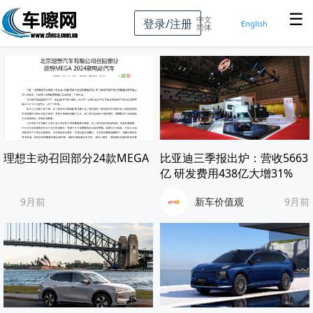
☰
中文
登录/注册
English
简体
理想主动召回部分24款MEGA
比亚迪三季报出炉：营收5663
亿 研发费用438亿大增31%
9月前
新车价值观
9月前