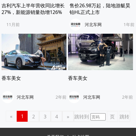
吉利汽车上半年营收同比增长
售价26.98万起，陆地游艇昊
27%，新能源销量劲增126%
铂HL正式上市
11月前
河北车网
1年前
香车美女
香车美女
河北车网
2年前
河北车网
2年前
«
1
2
3
4
»
跳转到
页
跳转