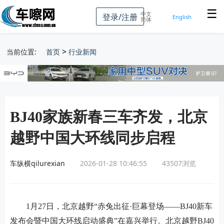
☰
中文
登录/注册
English
简体
>
当前位置:
首页
行业新闻
BJ40家族新春三车齐发，北京
越野中国大环线同步启程
车纵横qilurexian
2026-01-28 10:46:55
43507
浏览
1月27日，北京越野“赤兔出征·巨幕登场——BJ40新车
发布会暨中国大环线启动盛典”在嘉兴举行。北京越野BJ40