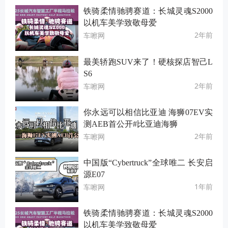
铁骑柔情驰骋赛道：长城灵魂S2000
以机车美学致敬母爱
2年前
车嚓网
最美轿跑SUV来了！硬核探店智己L
S6
2年前
车嚓网
你永远可以相信比亚迪 海狮07EV实
测AEB首公开#比亚迪海狮
2年前
车嚓网
中国版“Cybertruck”全球唯二 长安启
源E07
1年前
车嚓网
铁骑柔情驰骋赛道：长城灵魂S2000
以机车美学致敬母爱