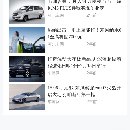
出师告捷，月入过万稳稳当当！瑞
风M3 PLUS伴我实现创业梦
2年前
河北车网
热纳出击，史上超能打！东风纳米0
1至高补贴7000元
2年前
河北车网
打造混动天花板新高度 深蓝超级增
程进化日即将于3月18日举行
2年前
车嚓网
15.96万元起 东风奕派eπ007火热开
启大定 打响新年第一枪
2年前
车嚓网