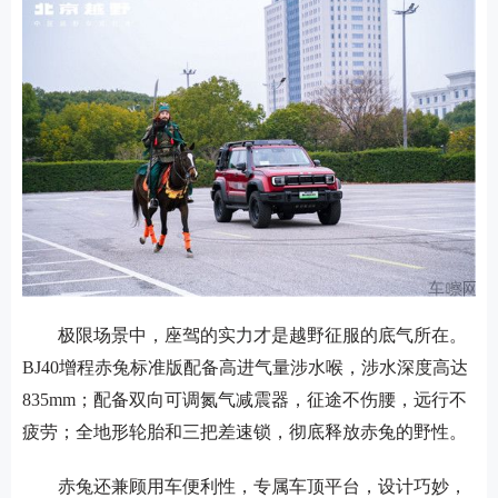
极限场景中，座驾的实力才是越野征服的底气所在。
BJ40增程赤兔标准版配备高进气量涉水喉，涉水深度高达
835mm；配备双向可调氮气减震器，征途不伤腰，远行不
疲劳；全地形轮胎和三把差速锁，彻底释放赤兔的野性。
赤兔还兼顾用车便利性，专属车顶平台，设计巧妙，