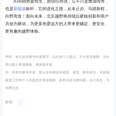
BJ40因热爱而生，因信任而强，它不只是燃油传奇，
也是
新能源
标杆，它的进化之路，从未止步。马踏新程，
向野而发！面向未来，北京越野将持续以硬核创新和用户
共创为驱动，为更多热爱远方的人带来更确定、更安全、
更有趣的越野体验。
声明：本文由车嚓号作者撰写，仅代表个人观点，不代表车嚓网，文中
部分图片来源网络，感谢原作者。
另：所有车嚓号作者，禁止在本网发布诋毁、辱骂、散布谣言、有损国
家及公司和个人利益的文章或视频，如有涉及法律问题，自行承担，与
本网无关。
标签: