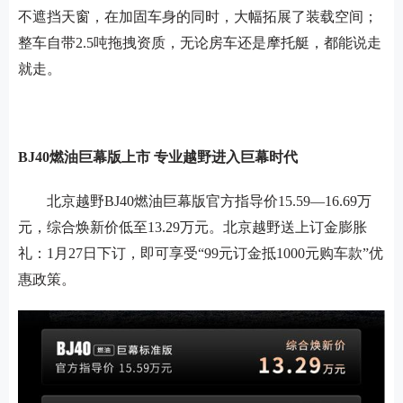
不遮挡天窗，在加固车身的同时，大幅拓展了装载空间；
整车自带
2.5吨拖拽资质，无论房车还是摩托艇，都能说走
就走。
BJ40燃油巨幕版上市 专业越野进入巨幕时代
北京越野
BJ40燃油巨幕版官方指导价15.59—16.69万
元，
综合
焕新价低至
13.29万
元。北京越野送上订金膨胀
礼：
1月27日下订，即可享受“99元订金抵1000元购车款”优
惠政策。