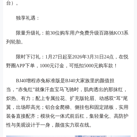
台
）。
独享礼遇：
限量升级礼：前
30位购车用户免费升级百路驰KO3系
列轮胎。
限时下订礼：
1月27日起至2026年3月31日24点，在悦
野圈APP下单，1000元订金，可抵扣5000元购车款！
BJ40增程赤兔标准版是BJ40大家族里的颜值担
当，“赤兔红”就像汗血宝马飞驰时，肌肉透出的那抹红，
炽热、有力；配上专属拉花、扩充版轮眉、动感双“耳”尾
翼，出场即高光；铝合金爬梯、侧挂包和固定踏板，实用
装备直接配齐；模块化一体式前后杠，集轻量化、高防护
性与美观设计于一身，颜值实力双在线。