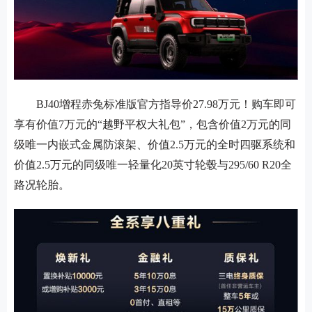
BJ40增程赤兔标准版官方指导价27.98万元！购车即可
享有价值7万元的“越野平权大礼包”，包含价值2万元的同
级唯一内嵌式金属防滚架、价值2.5万元的全时四驱系统和
价值2.5万元的同级唯一轻量化20英寸轮毂与295/60 R20全
路况轮胎。