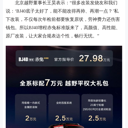
北京越野董事长王昊表示：
“很多改装发烧友和我们
说：‘BJ40底子太好了，能不能改得再帅、再潮一点？’私
下改装，不仅每次年检前都要恢复原状，劳神费力还伤害
钱包。所以BJ40增程赤兔标准版来了，高颜值、高性能、
原厂改装，让大家合规表达个性，畅行无忧。”