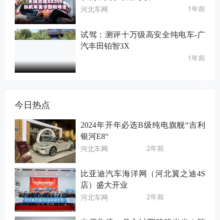
1年前
河北车网
试驾：测评十万级高安全纯电车-广
汽丰田铂智3X
1年前
今日热点
2024年开年必选B级纯电旗舰“吉利
银河E8“
2年前
河北车网
比亚迪汽车海洋网（河北翼之迪4S
店）盛大开业
2年前
河北车网