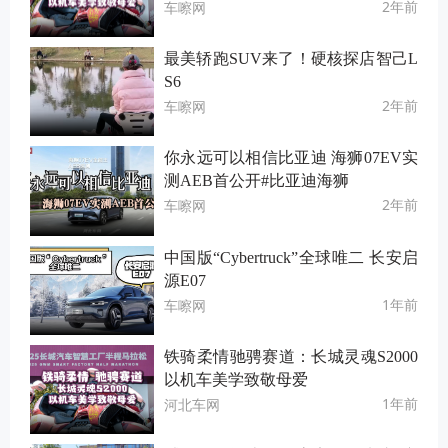
2年前
车嚓网
最美轿跑SUV来了！硬核探店智己L
S6
2年前
车嚓网
你永远可以相信比亚迪 海狮07EV实
测AEB首公开#比亚迪海狮
2年前
车嚓网
中国版“Cybertruck”全球唯二 长安启
源E07
1年前
车嚓网
铁骑柔情驰骋赛道：长城灵魂S2000
以机车美学致敬母爱
1年前
河北车网