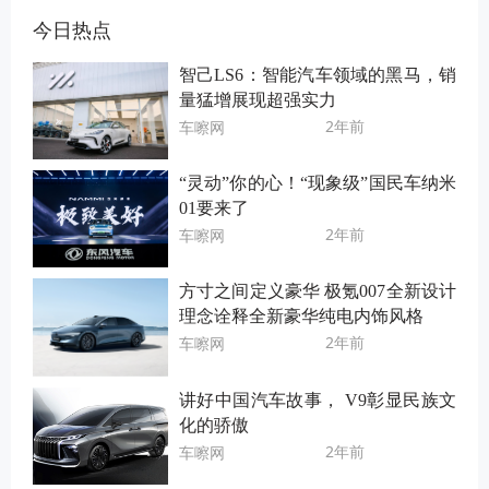
今日热点
智己LS6：智能汽车领域的黑马，销
量猛增展现超强实力
2年前
车嚓网
“灵动”你的心！“现象级”国民车纳米
01要来了
2年前
车嚓网
方寸之间定义豪华 极氪007全新设计
理念诠释全新豪华纯电内饰风格
2年前
车嚓网
讲好中国汽车故事， V9彰显民族文
化的骄傲
2年前
车嚓网