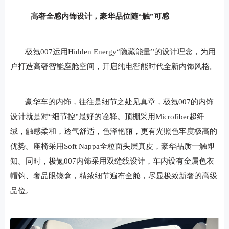
高奢全感内饰设计，豪华品位随“触”可感
极氪007运用Hidden Energy“隐藏能量”的设计理念，为用
户打造高奢智能座舱空间，开启纯电智能时代全新内饰风格。
豪华车的内饰，往往是细节之处见真章，极氪007的内饰
设计就是对“细节控”最好的诠释。顶棚采用
Microfiber
超纤
绒，触感柔和，透气舒适，色泽艳丽，更有光照色牢度极高的
优势。座椅采用
S
oft Nappa全粒面头层真皮，豪华品质一触即
知。同时，极氪007
内饰
采用
双缝线设
计，车内设有金属色衣
帽钩、奢品眼镜盒，精致细节遍布全舱，尽显极致新奢的高级
品位。