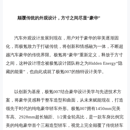
颠覆传统的外观设计，方寸之间尽显“豪华”
汽车外观设计发展到现在，用户对于豪华的审美逐渐固
化，而极氪致力于打破传统，将创新和情感融为一体，不断超
越汽车豪华的传统界限。极氪将“豪华”重新定义，释放于方寸
之间，这种设计理念被极氪设计团队称之为Hidden Energy“隐
藏的能量”，也由此成就了极氪007的独特设计美学。
以创新为基座，极氪007结合豪华设计美学与先进技术方
案，将豪华灵感释于整车造型和曲面，从未来赋能现在，打造
领先于时代的纯电豪华轿车外形。极氪007拥有1450mm完美
车高、2928mm超长轴距、1/2黄金轮高比，是一款车身比例完
美的纯电豪华首个三厢造型轿车，视觉上完全颠覆了传统轿车