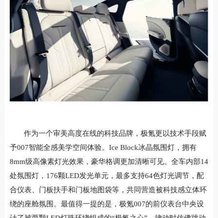
作为一个审美高度在线的科技品牌，极氪更以技术手段赋
予007智能全感美学空间体验。Ice Block冰晶氛围灯，拥有
8mm级高像素灯光效果，豪华格调更加清晰可见。全车内部14
处氛围灯，176颗LED发光单元，最多支持64色灯光调节，配
合仪表、门板扶手和门板地图袋等，共同营造被科技感立体环
绕的座舱氛围。最值得一提的是，极氪007的前仪表台中央设
计了被两颗LED灯珠环绕组成的“极氪之心”，律动时仿佛跳动