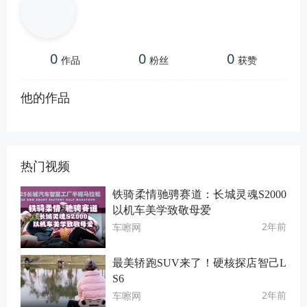
0
0
0
作品
粉丝
获赞
他的作品
热门视频
铁骑柔情驰骋赛道：长城灵魂S2000
以机车美学致敬母爱
2年前
车嚓网
最美轿跑SUV来了！硬核探店智己L
S6
2年前
车嚓网