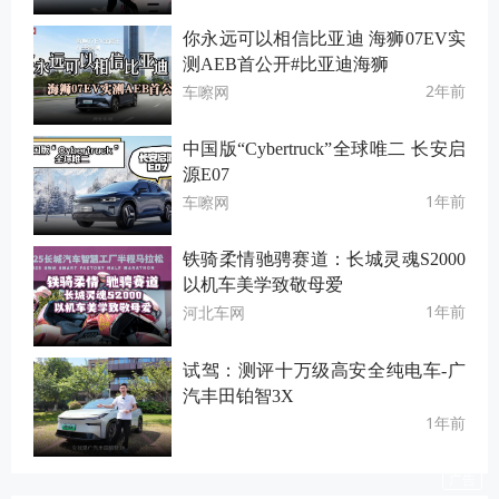
你永远可以相信比亚迪 海狮07EV实
测AEB首公开#比亚迪海狮
2年前
车嚓网
中国版“Cybertruck”全球唯二 长安启
源E07
1年前
车嚓网
铁骑柔情驰骋赛道：长城灵魂S2000
以机车美学致敬母爱
1年前
河北车网
试驾：测评十万级高安全纯电车-广
汽丰田铂智3X
1年前