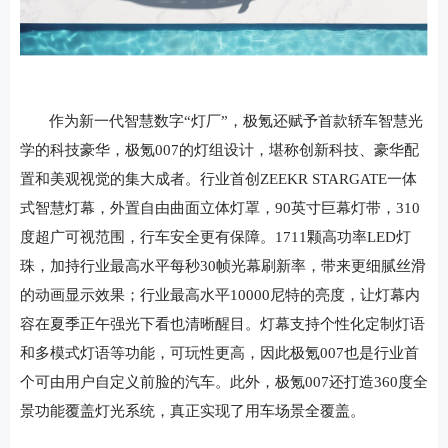
作为新一代智慧数字“灯厂”，极氪还赋予首款轿车智慧光
学的科技豪华，极氪007的灯组设计，堪称创新科技、豪华配
置和美观视觉的集大成者。行业首创Z
EEKR
STARGATE一体
式智慧灯幕，外置自由曲面立体灯罩，90英寸巨幕灯带，310
度超广可视范围，行车安全更有保障。1711颗高功率LED灯
珠，加持行业最高水平每秒30帧光幕刷新率，带来更细腻丝滑
的动画显示效果；行业最高水平10000尼特的亮度，让灯幕内
容在夏季正午强光下看也清晰醒目。灯幕支持个性化定制灯语
和多模式灯语等功能，可玩性更高，因此极氪007也是行业首
个可由用户自定义前脸的汽车。此外，极氪007还打造360度全
景功能覆盖灯光系统，真正实现了用车场景全覆盖。