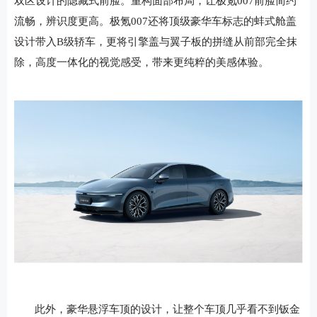
双区设计的隐藏式前脸。重构面部布局，让极氪007前脸简约
流畅，辨识度更高。极氪007还将顶级豪华车标志的蚌式舱盖
设计带入B级轿车，更将引擎盖与翼子板的拼缝从前部完全抹
除，高度一体化的视觉感受，带来更纯粹的美感体验。
此外，豪华悬浮车顶的设计，让整个车顶几乎看不到钣金