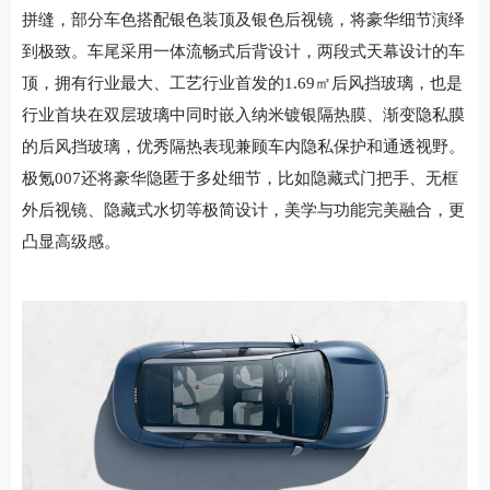
拼缝，部分车色搭配银色装顶及银色后视镜，将豪华细节演绎
到极致。车尾采用一体流畅式后背设计，两段式天幕设计的车
顶，拥有行业最大、工艺行业首发的1.69㎡后风挡玻璃，也是
行业首块在双层玻璃中同时嵌入纳米镀银隔热膜、渐变隐私膜
的后风挡玻璃，优秀隔热表现兼顾车内隐私保护和通透视野。
极氪007还将豪华隐匿于多处细节，比如隐藏式门把手、无框
外后视镜、隐藏式水切等极简设计，美学与功能完美融合，更
凸显高级感。