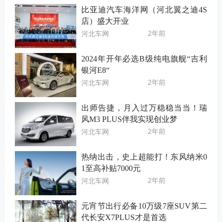
比亚迪汽车海洋网（河北翼之迪4S
店）盛大开业
2年前
河北车网
2024年开年必选B级纯电旗舰“吉利
银河E8“
2年前
河北车网
出师告捷，月入过万稳稳当当！瑞
风M3 PLUS伴我实现创业梦
2年前
河北车网
热纳出击，史上超能打！东风纳米0
1至高补贴7000元
2年前
河北车网
元宵节出行必备10万级7座SUV第二
代长安X7PLUS才是首选