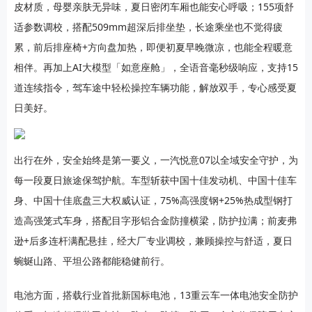
皮材质，母婴亲肤无异味，夏日密闭车厢也能安心呼吸；155项舒
适参数调校，搭配509mm超深后排坐垫，长途乘坐也不觉得疲
累，前后排座椅+方向盘加热，即便初夏早晚微凉，也能全程暖意
相伴。再加上AI大模型「如意座舱」，全语音毫秒级响应，支持15
道连续指令，驾车途中轻松操控车辆功能，解放双手，专心感受夏
日美好。
出行在外，安全始终是第一要义，一汽悦意07以全域安全守护，为
每一段夏日旅途保驾护航。车型斩获中国十佳发动机、中国十佳车
身、中国十佳底盘三大权威认证，75%高强度钢+25%热成型钢打
造高强笼式车身，搭配目字形铝合金防撞横梁，防护拉满；前麦弗
逊+后多连杆满配悬挂，经大厂专业调校，兼顾操控与舒适，夏日
蜿蜒山路、平坦公路都能稳健前行。
电池方面，搭载行业首批新国标电池，13重云车一体电池安全防护