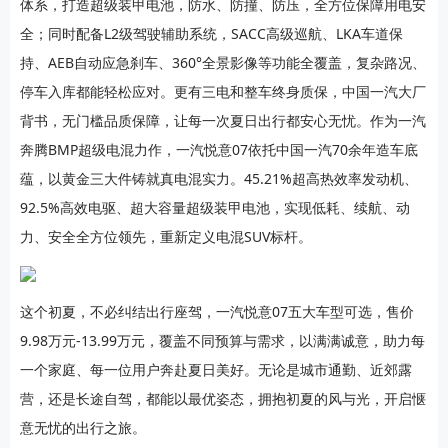
体系，打造超级装甲电池，防水、防撞、防压，全方位保障用电安
全；同时配备L2级驾驶辅助系统，SACC高级巡航、LKA车道保
持、AEB自动应急刹车、360°全景影像等功能全覆盖，复杂路况、
停车入库都能轻松应对。更有三电和整车终身质保，中国一汽大厂
背书，无门槛品质保障，让每一次夏日出行都安心无忧。作为一汽
奔腾BMP超级电混力作，一汽悦意07依托中国一汽70余年造车底
蕴，以黄金三大件铸就真电混实力。45.21%超高热效率发动机、
92.5%高效电驱、超大容量超级装甲电池，实现低耗、续航、动
力、安全全方位领先，重新定义电混SUV标杆。
这个初夏，不必纠结出行座驾，一汽悦意07五大车型可选，售价
9.98万元-13.99万元，覆盖不同预算与需求，以满满诚意，助力每
一个家庭、每一位用户奔赴夏日美好。无论是城市通勤、近郊露
营，还是长途自驾，都能以最优姿态，拥抱初夏的风与光，开启惬
意无忧的出行之旅。