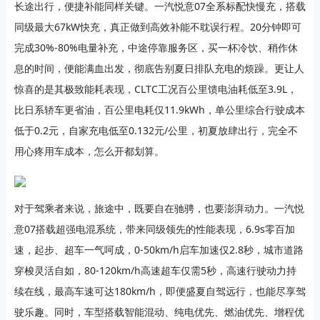
长途出行，便捷补能同样关键。一汽悦意07全系标配快慢充，搭载
同级最大67kW快充，真正做到高效补能不耽误行程。20分钟即可
完成30%-80%电量补充，中途停靠服务区，买一杯冷饮、稍作休
息的时间，便能满血出发，彻底告别夏日排队充电的烦躁。更让人
惊喜的是其极致能耗表现，CLTC工况百公里馈电油耗低至3.9L，
比日系轿车更省油，百公里电耗仅11.9kWh，单公里综合行驶成本
低于0.2元，自家充电低至0.132元/公里，初夏放肆出行，完全不
用心疼用车成本，怎么开都划算。
对于驾乘者来说，旅途中，既要自在驰骋，也要澎湃动力。一汽悦
意07搭载超强电混系统，带来同级领先的性能表现，6.9s零百加
速，起步、超车一气呵成，0-50km/h启车加速仅2.8秒，城市道路
穿梭灵活自如，80-120km/h高速超车仅需5秒，高速行驶动力持
续在线，最高车速可达180km/h，即便盛夏自驾远行，也能尽享驾
驶乐趣。同时，车型搭载智能混动、纯电优先、燃油优先、增程优