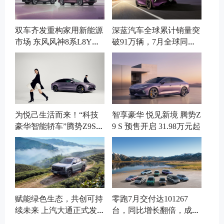
双车齐发重构家用新能源
深蓝汽车全球累计销量突
市场 东风风神8系L8Y、
破91万辆，7月全球同比
L8+正式登场
增长7.52%
为悦己生活而来！“科技
智享豪华 悦见新境 腾势Z
豪华智能轿车”腾势Z9S开
9 S 预售开启 31.98万元起
启预售
赋能绿色生态，共创可持
零跑7月交付达101267
续未来 上汽大通正式发
台，同比增长翻倍，成首
布2025 ESG报告
个月销十万新势力