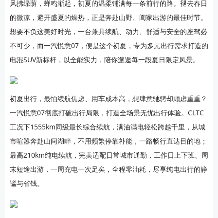
风拂绿荫，蝉鸣渐起，初夏的温柔铺满每一条前行的路。褪去春日
的微凉，避开盛夏的燥热，正是奔赴山野、阖家出游的最佳时节。
想要不负这美好时光，一台兼具续航、动力、舒适与安全的座驾必
不可少，而一汽悦意07，便是这个初夏，专为多元出行需求打造的
电混SUV新标杆，以全能实力，陪你邂逅每一段夏日限定风景。
初夏出行，最怕续航焦虑、用车成本高，想肆意驰骋却顾虑重重？
一汽悦意07彻底打破出行局限，打造全场景无忧出行体验。CLTC
工况下1555km同级最长综合续航，满油满电轻松跨越千里，从城
市喧嚣奔赴山间湖畔，不用频繁停靠补能，一路畅行直达目的地；
最高210km纯电续航，完美适配日常城市通勤，工作日上下班、周
末短途出游，一周充电一次足矣，全程零油耗，尽享纯电出行的静
谧与省钱。