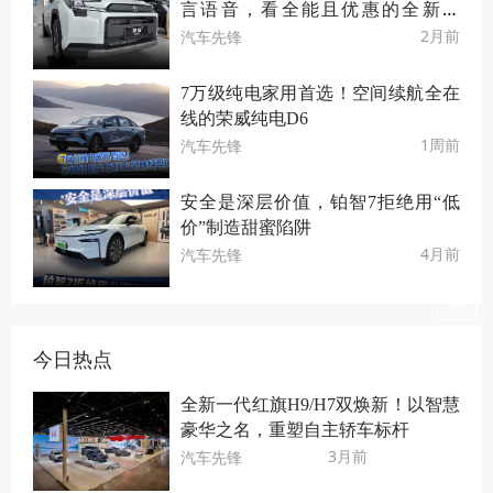
言语音，看全能且优惠的全新荣
放！
2月前
汽车先锋
7万级纯电家用首选！空间续航全在
线的荣威纯电D6
1周前
汽车先锋
安全是深层价值，铂智7拒绝用“低
价”制造甜蜜陷阱
4月前
汽车先锋
今日热点
全新一代红旗H9/H7双焕新！以智慧
豪华之名，重塑自主轿车标杆
3月前
汽车先锋