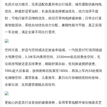
先四大动力模式，完美适配初夏所有出行场景。城市通勤切换纯电
优先，静谧舒适零油耗；长途高速选择燃油优先，动力澎湃不疲
软；亏电行驶开启增程优先，依旧尽享纯电静谧体验；日常出行直
接智能混动，系统自动优化动力分配，兼顾性能与节能，真正实现
一车全能，满足全家不同出行需求。
空间方面，舒适与空间感决定旅途幸福感。一汽悦意07打造同级超
大驾乘空间，3.3米车内乘用空间、2530mm前后排乘坐空间，无
论前排驾驶还是后排乘坐，都能舒展自如，告别旅途拥挤疲惫。
590L超大后备箱，放倒座椅后拓展至1800L，再加上车内33处模块
化储物空间，露营装备、儿童推车、夏日出行杂物统统轻松收纳，
全家出游、近郊露营都能从容应对。
更贴心的是其行业首创的健康座椅，采用零苯低醛环保生物基灵芝