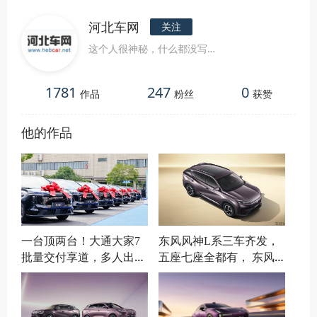
河北车网
关注
这个人很神秘，什么都没写…
1781
247
0
作品
粉丝
获赞
他的作品
一台顶两台！大通大家7
东风风神L系三车齐发，
批量交付享道，多人出行
五座七座全都有， 东风
有了新选择
最新的技术给风神