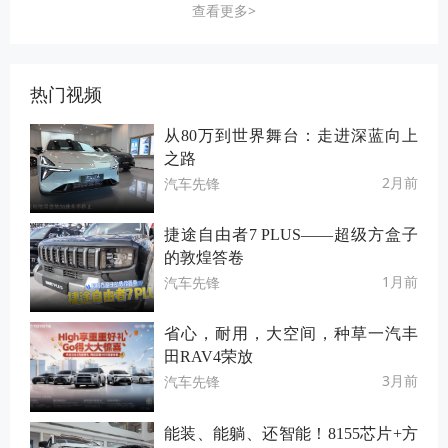
查看更多>
热门视频
从80万到世界舞台：走进深蓝向上
之路
2月前
汽车先锋
捷途自由者7 PLUS——超级方盒子
的敦煌答卷
1月前
汽车先锋
省心，耐用，大空间，种草一汽丰
田RAV4荣放
3月前
汽车先锋
能装、能躺、还智能！8155芯片+方