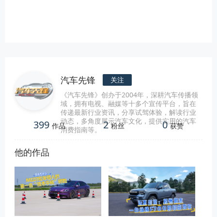
汽车先锋
关注
《汽车先锋》创办于2004年，深耕汽车传播领
域，拥有电视、融媒等十多个宣传平台，旨在
传递最新行业资讯，分享试驾体验，解读行业
动态，多角度展示汽车文化，提供实用的汽车
399
2
0
作品
粉丝
获赞
消费指南等。
他的作品