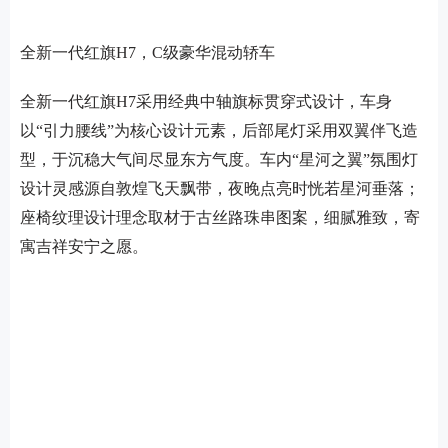
全新一代红旗H7，C级豪华混动轿车
全新一代红旗H7采用经典中轴旗标贯穿式设计，车身
以“引力腰线”为核心设计元素，后部尾灯采用双翼伴飞造
型，于沉稳大气间尽显东方气度。车内“星河之翼”氛围灯
设计灵感源自敦煌飞天飘带，夜晚点亮时恍若星河垂落；
座椅纹理设计理念取材于古丝路珠串图案，细腻雅致，寄
寓吉祥安宁之愿。