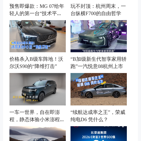
预售即爆款：MG 07给年
玩不封顶：杭州周末，一
轻人的第一台“技术平
台纵横F700的自由哲学
权”轿跑
价格杀入B级车阵地！沃
“B加级新生代智享家用轿
尔沃S90的“降维打击”
跑”一汽悦意08杭州上市
一车一世界，自在即澎
“续航达成率之王”，荣威
程，静态体验小米澎程N
纯电D6 凭什么？
90 Max