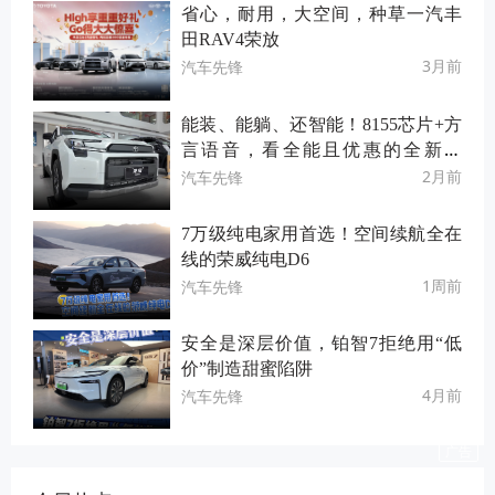
省心，耐用，大空间，种草一汽丰
田RAV4荣放
3月前
汽车先锋
能装、能躺、还智能！8155芯片+方
言语音，看全能且优惠的全新荣
放！
2月前
汽车先锋
7万级纯电家用首选！空间续航全在
线的荣威纯电D6
1周前
汽车先锋
安全是深层价值，铂智7拒绝用“低
价”制造甜蜜陷阱
4月前
汽车先锋