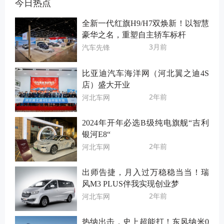
今日热点
全新一代红旗H9/H7双焕新！以智慧
豪华之名，重塑自主轿车标杆
3月前
汽车先锋
比亚迪汽车海洋网（河北翼之迪4S
店）盛大开业
2年前
河北车网
2024年开年必选B级纯电旗舰“吉利
银河E8“
2年前
河北车网
出师告捷，月入过万稳稳当当！瑞
风M3 PLUS伴我实现创业梦
2年前
河北车网
热纳出击，史上超能打！东风纳米0