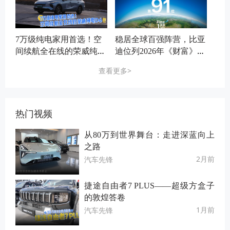
7万级纯电家用首选！空
稳居全球百强阵营，比亚
间续航全在线的荣威纯电
迪位列2026年《财富》世
D6
界500强第91位
查看更多>
热门视频
从80万到世界舞台：走进深蓝向上
之路
2月前
汽车先锋
捷途自由者7 PLUS——超级方盒子
的敦煌答卷
1月前
汽车先锋