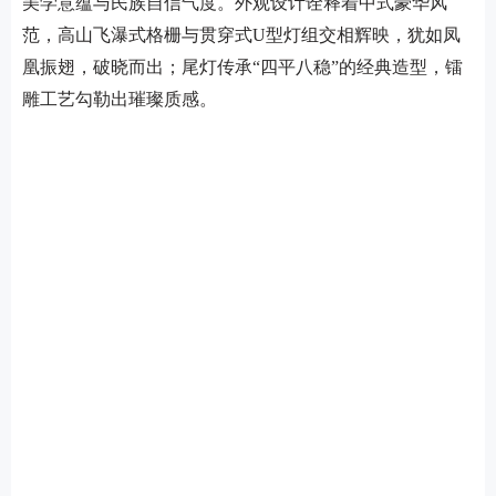
美学意蕴与民族自信气度。外观设计诠释着中式豪华风
范，高山飞瀑式格栅与贯穿式U型灯组交相辉映，犹如凤
凰振翅，破晓而出；尾灯传承“四平八稳”的经典造型，镭
雕工艺勾勒出璀璨质感。