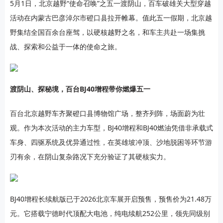
5月1日，北京越野“使命召唤”之五一渡阴山，百车破雄关大型穿越
活动在内蒙古巴彦淖尔市磴口县拉开帷幕。值此五一假期，北京越
野集结全国百余台座驾，以硬核越野之名，和车主共赴一场集挑
战、探索和公益于一体的使命之旅。
渡阴山、探秘境，百台BJ40增程带你燃爆五一
百台北京越野车齐聚磴口县博物馆广场，整齐列阵，场面蔚为壮
观。作为本次活动的主力车型，BJ40增程和BJ40燃油凭借非承载式
车身、四驱系统及优异通过性，在英雄坡冲顶、沙地脱困等环节游
刃有余，在阴山复杂路况下充分验证了其硬核实力。
BJ40增程长续航版已于2026北京车展开启预售，预售价为21.48万
元。它搭载宁德时代顶配大电池，纯电续航252公里，领先同级别