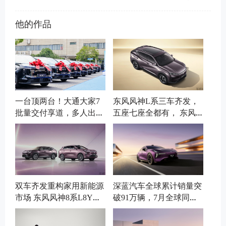
他的作品
一台顶两台！大通大家7
东风风神L系三车齐发，
批量交付享道，多人出行
五座七座全都有， 东风
有了新选择
最新的技术给风神
双车齐发重构家用新能源
深蓝汽车全球累计销量突
市场 东风风神8系L8Y、
破91万辆，7月全球同比
L8+正式登场
增长7.52%