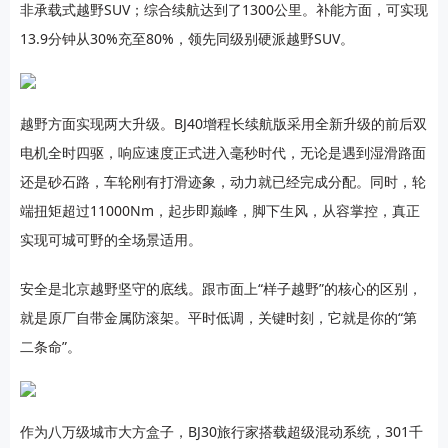
非承载式越野SUV；综合续航达到了1300公里。补能方面，可实现
13.9分钟从30%充至80%，领先同级别硬派越野SUV。
越野方面实现两大升级。BJ40增程长续航版采用全新升级的前后双
电机全时四驱，响应速度正式进入毫秒时代，无论是遇到湿滑路面
还是砂石路，车轮刚有打滑迹象，动力就已经完成分配。同时，轮
端扭矩超过11000Nm，起步即巅峰，脚下生风，从容掌控，真正
实现可城可野的全场景适用。
安全是北京越野坚守的底线。跟市面上“样子越野”的核心的区别，
就是原厂自带金属防滚架。平时低调，关键时刻，它就是你的“第
二条命”。
作为八万级城市大方盒子，BJ30旅行家搭载超级混动系统，301千