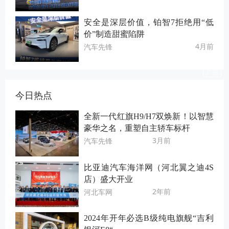
安全是深层价值，铂智7拒绝用“低
价”制造甜蜜陷阱
4月前
汽车先锋
今日热点
全新一代红旗H9/H7双焕新！以智慧
豪华之名，重塑自主轿车标杆
3月前
汽车先锋
比亚迪汽车海洋网（河北翼之迪4S
店）盛大开业
2年前
河北车网
2024年开年必选B级纯电旗舰“吉利