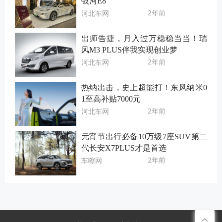
银河E8“
2年前
河北车网
出师告捷，月入过万稳稳当当！瑞
风M3 PLUS伴我实现创业梦
2年前
河北车网
热纳出击，史上超能打！东风纳米0
1至高补贴7000元
2年前
河北车网
元宵节出行必备10万级7座SUV第二
代长安X7PLUS才是首选
2年前
车嚓网