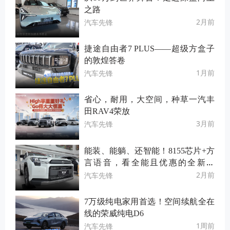
之路
2月前
汽车先锋
捷途自由者7 PLUS——超级方盒子
的敦煌答卷
1月前
汽车先锋
省心，耐用，大空间，种草一汽丰
田RAV4荣放
3月前
汽车先锋
能装、能躺、还智能！8155芯片+方
言语音，看全能且优惠的全新荣
放！
2月前
汽车先锋
7万级纯电家用首选！空间续航全在
线的荣威纯电D6
1周前
汽车先锋