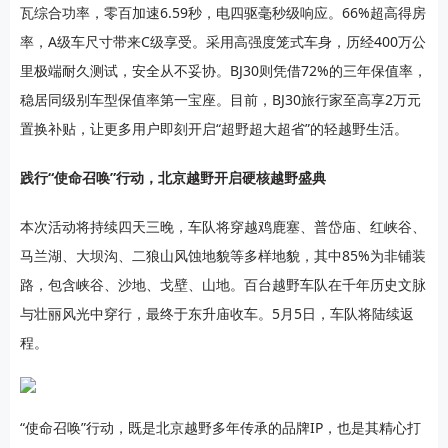
瓦综合功率，零百加速6.59秒，电四驱毫秒级响应。66%超高得房
率，A级车尺寸带来C级享受。采用高强度笼式车身，历经400万公
里极端耐久测试，安全从不妥协。BJ30则凭借72%的三年保值率，
稳居同级别车型保值率第一宝座。目前，BJ30旅行家至高享2万元
置换补贴，让更多用户即刻开启“超野超大超省”的轻越野生活。
践行“使命召唤”行动，北京越野开启硬核越野盛典
本次活动将持续四天三晚，车队将穿越鸡鹿塞、普岱庙、红峡谷、
马兰湖、大坝沟、二狼山风蚀地貌等多样地貌，其中85%为非铺装
路，包含峡谷、沙地、戈壁、山地。百台越野车队在千年历史文脉
与壮丽风光中穿行，最终于东升庙收车。5月5日，车队将陆续返
程。
“使命召唤”行动，既是北京越野多年传承的品牌IP，也是其精心打