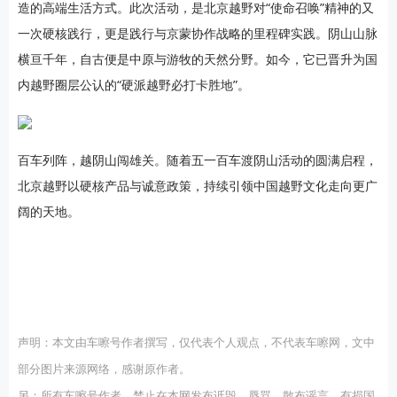
造的高端生活方式。此次活动，是北京越野对“使命召唤”精神的又
一次硬核践行，更是践行与京蒙协作战略的里程碑实践。阴山山脉
横亘千年，自古便是中原与游牧的天然分野。如今，它已晋升为国
内越野圈层公认的“硬派越野必打卡胜地”。
百车列阵，越阴山闯雄关。随着五一百车渡阴山活动的圆满启程，
北京越野以硬核产品与诚意政策，持续引领中国越野文化走向更广
阔的天地。
声明：本文由车嚓号作者撰写，仅代表个人观点，不代表车嚓网，文中
部分图片来源网络，感谢原作者。
另：所有车嚓号作者，禁止在本网发布诋毁、辱骂、散布谣言、有损国