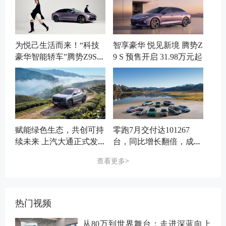
为悦己生活而来！“科技
智享豪华 悦见新境 腾势Z
豪华智能轿车”腾势Z9S开
9 S 预售开启 31.98万元起
启预售
赋能绿色生态，共创可持
零跑7月交付达101267
续未来 上汽大通正式发
台，同比增长翻倍，成首
布2025 ESG报告
个月销十万新势力
查看更多>
热门视频
从80万到世界舞台：走进深蓝向上