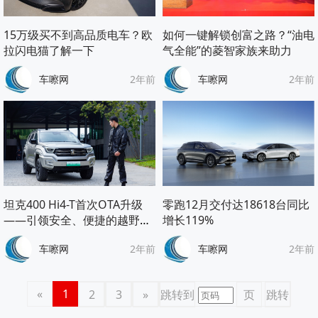
15万级买不到高品质电车？欧
如何一键解锁创富之路？“油电
拉闪电猫了解一下
气全能”的菱智家族来助力
车嚓网
2年前
车嚓网
2年前
坦克400 Hi4-T首次OTA升级
零跑12月交付达18618台同比
——引领安全、便捷的越野新
增长119%
能源新篇章
车嚓网
2年前
车嚓网
2年前
«
1
2
3
»
跳转到
页
跳转