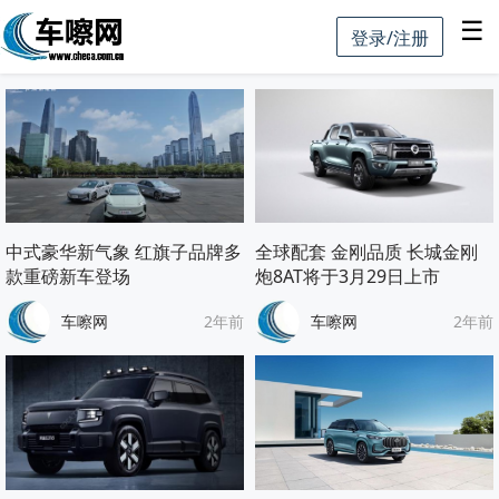
☰
登录/注册
中式豪华新气象 红旗子品牌多
全球配套 金刚品质 长城金刚
款重磅新车登场
炮8AT将于3月29日上市
车嚓网
2年前
车嚓网
2年前