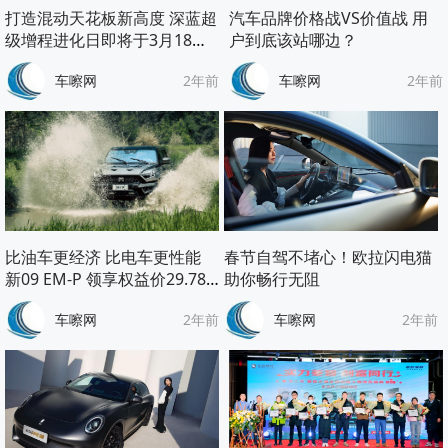
打造混动天花板新高度 深蓝超
汽车品牌价格战VS价值战 用
级增程进化日即将于3月18日
户到底该站哪边？
举行
车嚓网
2年前
车嚓网
2年前
比油车更经济 比电车更性能
春节自驾不堵心！欧拉闪电猫
新09 EM-P 领享权益价29.78
助你畅行无阻
万起
车嚓网
2年前
车嚓网
2年前