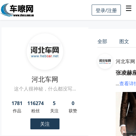
☰
登录/注册
全部
图文
河北车网
张凌赫座
河北车网
...
查看详
这个人很神秘，什么都没写…
1781
116274
5
0
作品
粉丝
关注
获赞
关注