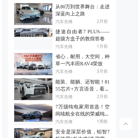
从80万到世界舞台：走进
深蓝向上之路
2月前
汽车先锋
捷途自由者7 PLUS——
超级方盒子的敦煌答卷
1月前
汽车先锋
省心，耐用，大空间，种
草一汽丰田RAV4荣放
3月前
汽车先锋
能装、能躺、还智能！81
55芯片+方言语音，看全
能且优惠的全新荣放！
2月前
汽车先锋
7万级纯电家用首选！空
间续航全在线的荣威纯电
D6
1周前
汽车先锋
安全是深层价值，铂智7