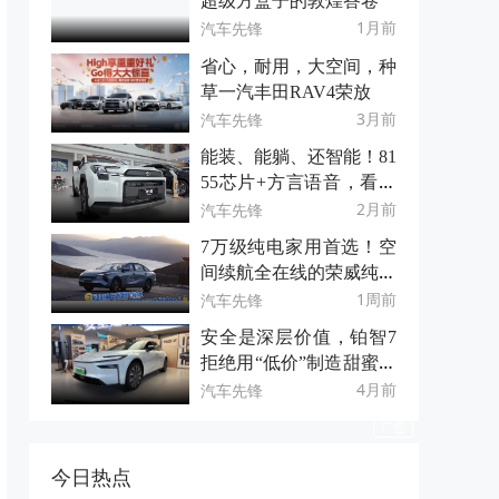
超级方盒子的敦煌答卷
1月前
汽车先锋
省心，耐用，大空间，种
草一汽丰田RAV4荣放
3月前
汽车先锋
能装、能躺、还智能！81
55芯片+方言语音，看全
能且优惠的全新荣放！
2月前
汽车先锋
7万级纯电家用首选！空
间续航全在线的荣威纯电
D6
1周前
汽车先锋
安全是深层价值，铂智7
拒绝用“低价”制造甜蜜陷
阱
4月前
汽车先锋
今日热点