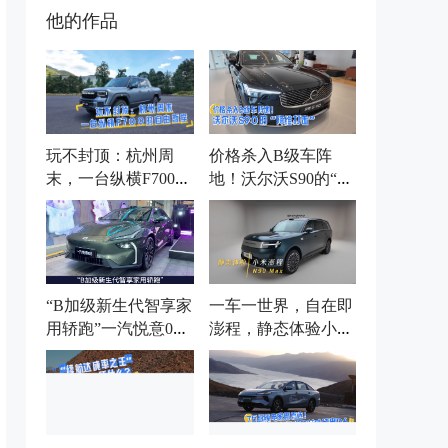
他的作品
玩不封顶：杭州周
价格杀入B级车阵
末，一台纵横F700的
地！沃尔沃S90的“降
自由哲学
维打击”
“B加级新生代智享家
一车一世界，自在即
用轿跑”一汽悦意08
澎程，静态体验小米
杭州上市
澎程N90 Max