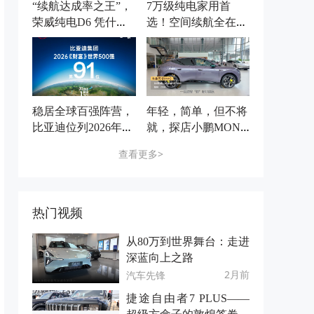
“续航达成率之王”，
7万级纯电家用首
荣威纯电D6 凭什
选！空间续航全在线
么？
的荣威纯电D6
稳居全球百强阵营，
年轻，简单，但不将
比亚迪位列2026年
就，探店小鹏MONA
《财富》世界500强
L03
查看更多>
第91位
热门视频
从80万到世界舞台：走进
深蓝向上之路
2月前
汽车先锋
捷途自由者7 PLUS——