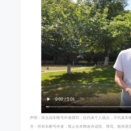
声明：本文由车嚓号作者撰写，仅代表个人观点，不代表车
另：所有车嚓号作者，禁止在本网发布诋毁、辱骂、散布谣