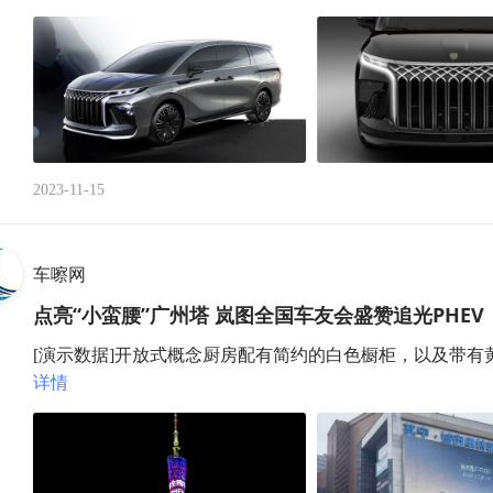
2023-11-15
车嚓网
点亮“小蛮腰”广州塔 岚图全国车友会盛赞追光PHEV
[演示数据]开放式概念厨房配有简约的白色橱柜，以及带有黄铜装饰的引
详情