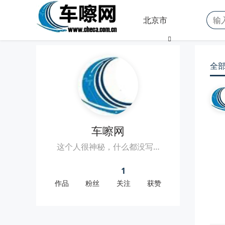
北京市
全
车嚓网
这个人很神秘，什么都没写…
1
作品
粉丝
关注
获赞