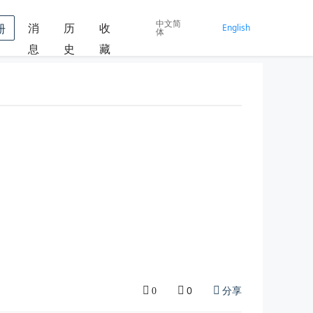
中文简
消
历
收
册
English
体
息
史
藏
0
分享
0