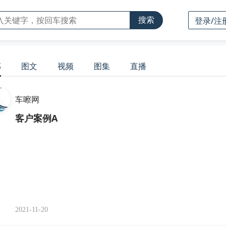
搜索
登录/注
部
图文
视频
图集
直播
车嚓网
客户案例A
2021-11-20