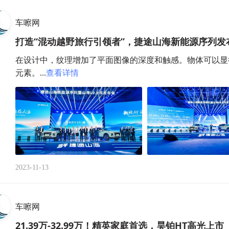
车嚓网
打造“混动越野旅行引领者”，捷途山海新能源序列发
在设计中，纹理增加了平面图像的深度和触感。物体可以显
元素。...
查看详情
2023-11-13
车嚓网
21.39万-32.99万！精英家庭首选，昊铂HT高光上市